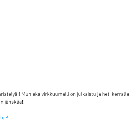
stelyä!! Mun eka virkkuumalli on julkaistu ja heti kerralla
en jänskää!!
ohje
!