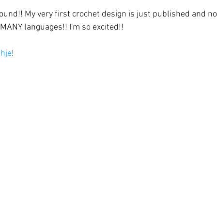
nd!! My very first crochet design is just published and not
 MANY languages!! I'm so excited!!
ohje
!